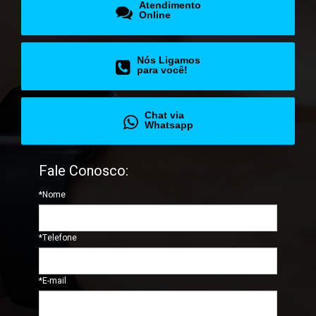
Atendimento
Online
Nós Ligamos
para você!
Chat via
Whatsapp
Fale Conosco:
*Nome
*Telefone
*E-mail